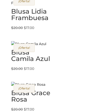
¡Oferta!
Blusa Lidia
Frambuesa
El
El
$
20.00
$
17.00
precio
precio
original
actual
era:
es:
¡Oferta!
$20.00.
$17.00.
Blusa
Camila Azul
El
El
$
20.00
$
17.00
precio
precio
original
actual
era:
es:
¡Oferta!
$20.00.
$17.00.
Blusa Grace
Rosa
El
El
$
20.00
$
17.00