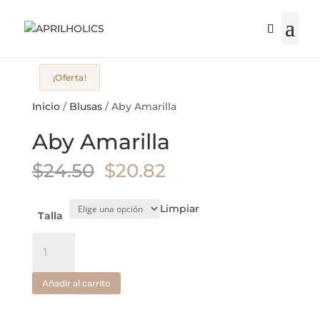
¡Oferta!
Inicio
/
Blusas
/ Aby Amarilla
Aby Amarilla
El
El
$
24.50
$
20.82
precio
precio
original
actual
Limpiar
era:
es:
Talla
$24.50.
$20.82.
Aby
Amarilla
cantidad
Añadir al carrito