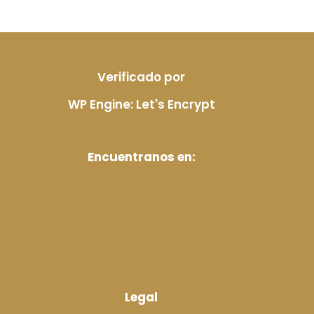
precio
precio
original
actual
era:
es:
$20.00.
$17.00.
Verificado por
WP Engine: Let's Encrypt
Encuentranos en:
Legal