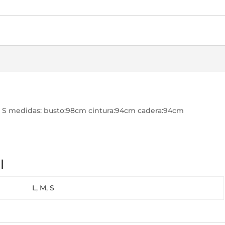
 S medidas: busto:98cm cintura:94cm cadera:94cm
l
L
,
M
,
S