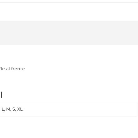
le al frente
l
L
,
M
,
S
,
XL