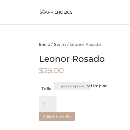
Inicio
/
Swim
/ Leonor Rosado
Leonor Rosado
$
25.00
Limpiar
Talla
Leonor
Rosado
cantidad
Añadir al carrito